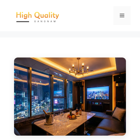
컨
텐
메
츠
로
뉴
건
너
뛰
기