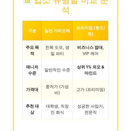
석
프리미엄 (쩜오/
구분
일반 가라오케
텐)
주요 목
친목 도모, 생
비즈니스 접대
,
적
일 파티
VIP 케어
매니저
상위 1% 외모 &
일반적인 수준
수준
마인드
중저가 (가성
가격대
고가 (프리미엄)
비)
추천 대
대학생, 직장
성공한 사업가,
상
인 회식
전문직