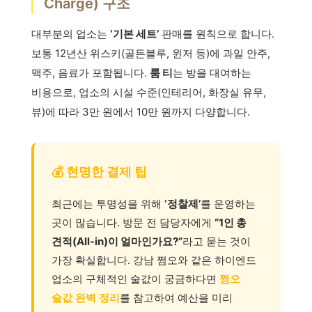
Charge) 구조
대부분의 업소는
‘기본 세트’
판매를 원칙으로 합니다.
보통 12년산 위스키(골든블루, 윈저 등)에 과일 안주,
맥주, 음료가 포함됩니다.
룸 티
는 방을 대여하는
비용으로, 업소의 시설 수준(인테리어, 화장실 유무,
뷰)에 따라 3만 원에서 10만 원까지 다양합니다.
💰 현명한 결제 팁
최근에는 투명성을 위해
‘정찰제’
를 운영하는
곳이 많습니다. 방문 전 담당자에게
“1인 총
견적(All-in)이 얼마인가요?”
라고 묻는 것이
가장 확실합니다. 강남 쩜오와 같은 하이엔드
업소의 구체적인 술값이 궁금하다면
쩜오
술값 완벽 정리
를 참고하여 예산을 미리