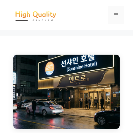
컨
텐
메
츠
로
뉴
건
너
뛰
기