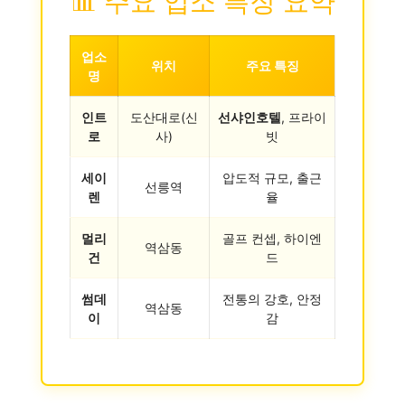
📊 주요 업소 특징 요약
업소
위치
주요 특징
명
인트
도산대로(신
선샤인호텔
, 프라이
로
사)
빗
세이
압도적 규모, 출근
선릉역
렌
율
멀리
골프 컨셉, 하이엔
역삼동
건
드
썸데
전통의 강호, 안정
역삼동
이
감