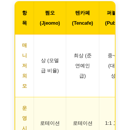
항
쩜오
텐카페
퍼블릭
목
(Jjeomo)
(Tencafe)
(Public)
매
니
최상 (준
중~상
상 (모델
저
연예인
(대중
급 비율)
외
급)
성)
모
운
영
로테이션
로테이션
1:1 고정
시