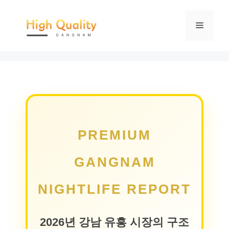
컨
텐
메
츠
로
뉴
건
너
뛰
기
PREMIUM
GANGNAM
NIGHTLIFE REPORT
2026년 강남 유흥 시장의 구조