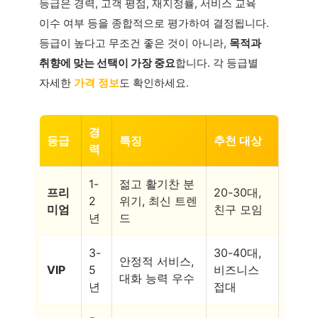
등급은 경력, 고객 평점, 재지정률, 서비스 교육
이수 여부 등을 종합적으로 평가하여 결정됩니다.
등급이 높다고 무조건 좋은 것이 아니라,
목적과
취향에 맞는 선택이 가장 중요
합니다. 각 등급별
자세한
가격 정보
도 확인하세요.
경
등급
특징
추천 대상
력
1-
젊고 활기찬 분
프리
20-30대,
2
위기, 최신 트렌
미엄
친구 모임
년
드
3-
30-40대,
안정적 서비스,
VIP
5
비즈니스
대화 능력 우수
년
접대